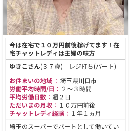
今は在宅で１０万円前後稼げてます！在
宅チャットレディは主婦の味方
ゆきこさん
(３７歳) レジ打ち(パート)
お住まいの地域
：
埼玉県川口市
労働平均時間/日
：
２～３時間
平均労働日数
：
週２日
ただいまの月収
：
１０万円前後
チャットレディ経験
：
１年１ヵ月
埼玉のスーパーでパートとして働いてい